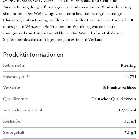
„VDP.GROSSES GEWÄCHS®“ ist ein VDP-Status und stellt eine
Auszeichnung der großen Lagen dar und muss einer Blindverkostung
standhalten. Der Wein zeugt von einem besonders eigenständigen
Charakter, mit Betonung auf dem Terroir der Lage und der Handschrift
eines jeden Winzers. Die Trauben im Weinberg wurden stark
mengenreduziert auf unter 50 hl/ ha. Der Wein darf erst ab dem 1.
September des darauf folgenden Jahres in den Verkauf.
Produktinformationen
Rebsorte(n)
Riesling
Flaschengröße
0,75 l
Verschluss
Schraubverschluss
Qualitätsstufe
Deutscher Qualitätswein
vorhandener Alkohol
12,5% vol
Restsüße
3,4 g/l
Säuregehalt
7,1 g/l