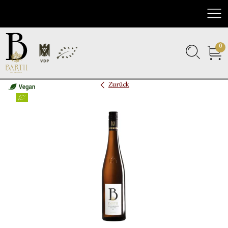
Nav
0
Zurück
Bio
Vegan