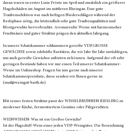
daran waren in erster Linie Fröste im April und zusätzlich ein größerer
Hagelschäden im August im mittleren Rheingau. Eine gute
Traubenselektion war nach heftigen Niederschlägen während der
Reifephase nötig, die letztendlich sehr gute Traubenqualitäten und
Mostgewichte hervorbrachte. Aromareiche Weine mit harmonischer
Fruchtsäure und guter Struktur prägen den aktuellen Jahrgang.
In unsere Schatzkammer schlummern gereifte VDP.GROSSE
GEWÄCHSE sowie edelsüße Raritäten, die wir Jahr für Jahr zurücklegen,
um auch gereifte Gewächse anbieten zu können. Aufgrund der oft sehr
geringen Bestände haben wir nur einen Teil unserer Schatzkammer-
Weine im Onlineshop. Fragen Sie uns gerne nach unserer
Schatzkammerpreisliste, diese senden wir Ihnen gerne zu
(mail@weingut-barth.de).
Mit seiner festen Struktur passt der WISSELBRUNNEN RIESLING zu
moderner Küche, fermentiertem Gemüse oder Pilzgerichten.
WEINWISSEN: Was ist ein Großes Gewächs?
Ist der Flagschiff-Wein eines jeden VDP-Weingutes. Die Bezeichnung