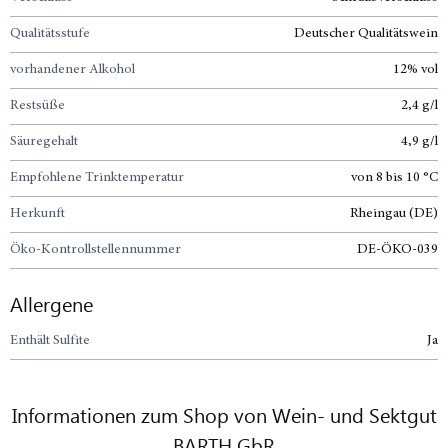
Qualitätsstufe
Deutscher Qualitätswein
vorhandener Alkohol
12% vol
Restsüße
2,4 g/l
Säuregehalt
4,9 g/l
Empfohlene Trinktemperatur
von 8 bis 10 °C
Herkunft
Rheingau (DE)
Öko-Kontrollstellennummer
DE-ÖKO-039
Allergene
Enthält Sulfite
Ja
Informationen zum Shop von Wein- und Sektgut
BARTH GbR