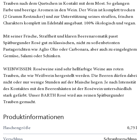
Trauben nach dem Quetschen in Kontakt mit dem Most. So gelangen
Farbe und beerige Aromen in den Wein. Der Wein ist komplett trocken
(2 Gramm Restzucker) und zur Unterstützung seines straffen, frischen
Charakters komplett im Edelstahl ausgebaut. 100% ökologisch und vegan.
Mit seiner Frische, Straffheit und klaren Beerenaromatik passt
Spätburgunder Rosé gut zu klassischen, nicht zu soßenbetonten
Pastagerichten wie Aglio Olio oder Carbonara, aber auch zu eingelegtem
Gemüse, Salami oder Schinken.
WEINWISSEN: Roséweine sind sehr hellfarbige Weine aus roten
Trauben, die wie Weißwein hergestellt werden. Die Beeren dürfen dabei
nicht oder nur wenige Stunden auf der Maische liegen. Je nach Intensität
des Kontaktes mit den Beerenhäuten ist der Roséwein unterschiedlich
stark gefärbt. Unser BARTH Rosé wird aus reinen Spätburgunder
Trauben gemacht.
Produktinformationen
Flaschengröße
0,75 l
Verschluss
Schraubverschluss