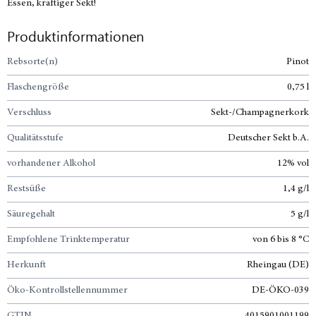
Essen, kräftiger Sekt!
Produktinformationen
Rebsorte(n)
Pinot
Flaschengröße
0,75 l
Verschluss
Sekt-/Champagnerkork
Qualitätsstufe
Deutscher Sekt b.A.
vorhandener Alkohol
12% vol
Restsüße
1,4 g/l
Säuregehalt
5 g/l
Empfohlene Trinktemperatur
von 6 bis 8 °C
Herkunft
Rheingau (DE)
Öko-Kontrollstellennummer
DE-ÖKO-039
GTIN
4015901001199