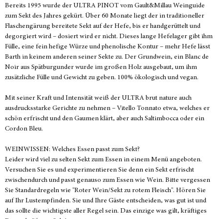
Bereits 1995 wurde der ULTRA PINOT vom Gault&Millau Weinguide
zum Sekt des Jahres gekürt. Über 60 Monate liegt der in traditioneller
Flaschengärung bereitete Sekt auf der Hefe, bis er handgerüttelt und
degorgiert wird – dosiert wird er nicht. Dieses lange Hefelager gibt ihm
Fülle, eine fein hefige Würze und phenolische Kontur – mehr Hefe lässt
Barth in keinem anderen seiner Sekte zu. Der Grundwein, ein Blanc de
Noir aus Spätburgunder wurde im großen Holz ausgebaut, um ihm
zusätzliche Fülle und Gewicht zu geben. 100% ökologisch und vegan.
Mit seiner Kraft und Intensität weiß der ULTRA brut nature auch
ausdrucksstarke Gerichte zu nehmen – Vitello Tonnato etwa, welches er
schön erfrischt und den Gaumen klärt, aber auch Saltimbocca oder ein
Cordon Bleu.
WEINWISSEN: Welches Essen passt zum Sekt?
Leider wird viel zu selten Sekt zum Essen in einem Menü angeboten.
Versuchen Sie es und experimentieren Sie denn ein Sekt erfrischt
zwischendurch und passt genauso zum Essen wie Wein. Bitte vergessen
Sie Standardregeln wie "Roter Wein/Sekt zu rotem Fleisch". Hören Sie
auf Ihr Lustempfinden. Sie und Ihre Gäste entscheiden, was gut ist und
das sollte die wichtigste aller Regel sein. Das einzige was gilt, kräftiges