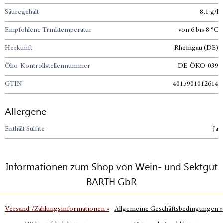
Säuregehalt
8,1 g/l
Empfohlene Trinktemperatur
von 6 bis 8 °C
Herkunft
Rheingau (DE)
Öko-Kontrollstellennummer
DE-ÖKO-039
GTIN
4015901012614
Allergene
Enthält Sulfite
Ja
Informationen zum Shop von Wein- und Sektgut
BARTH GbR
Versand-/Zahlungsinformationen
»
Allgemeine Geschäftsbedingungen
»