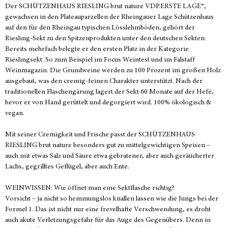
Der SCHÜTZENHAUS RIESLING brut nature VDP.ERSTE LAGE®,
gewachsen in den Plateauparzellen der Rheingauer Lage Schützenhaus
auf den für den Rheingau typischen Lösslehmböden, gehört der
Riesling-Sekt zu den Spitzenprodukten unter den deutschen Sekten.
Bereits mehrfach belegte er den ersten Platz in der Kategorie
Rieslingsekt. So zum Beispiel im Focus Weintest und im Falstaff
Weinmagazin. Die Grundweine werden zu 100 Prozent im großen Holz
ausgebaut, was den cremig-feinen Charakter unterstützt. Nach der
traditionellen Flaschengärung lagert der Sekt 60 Monate auf der Hefe,
bevor er von Hand gerüttelt und degorgiert wird. 100% ökologisch &
vegan.
Mit seiner Cremigkeit und Frische passt der SCHÜTZENHAUS
RIESLING brut nature besonders gut zu mittelgewichtigen Speisen –
auch mit etwas Salz und Säure etwa gebratener, aber auch geräucherter
Lachs, gegrilltes Geflügel, aber auch Ente.
WEINWISSEN: Wie öffnet man eine Sektflasche richtig?
Vorsicht – ja nicht so hemmungslos knallen lassen wie die Jungs bei der
Formel 1. Das ist nicht nur eine frevelhafte Verschwendung, es droht
auch akute Verletzungsgefahr für das Auge des Gegenübers. Denn in