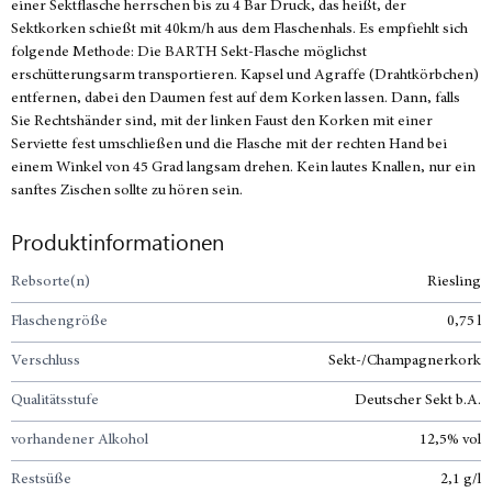
einer Sektflasche herrschen bis zu 4 Bar Druck, das heißt, der
Sektkorken schießt mit 40km/h aus dem Flaschenhals. Es empfiehlt sich
folgende Methode: Die BARTH Sekt-Flasche möglichst
erschütterungsarm transportieren. Kapsel und Agraffe (Drahtkörbchen)
entfernen, dabei den Daumen fest auf dem Korken lassen. Dann, falls
Sie Rechtshänder sind, mit der linken Faust den Korken mit einer
Serviette fest umschließen und die Flasche mit der rechten Hand bei
einem Winkel von 45 Grad langsam drehen. Kein lautes Knallen, nur ein
sanftes Zischen sollte zu hören sein.
Produktinformationen
Rebsorte(n)
Riesling
Flaschengröße
0,75 l
Verschluss
Sekt-/Champagnerkork
Qualitätsstufe
Deutscher Sekt b.A.
vorhandener Alkohol
12,5% vol
Restsüße
2,1 g/l