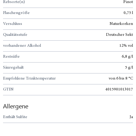
Rebsorte(n)
Pinot
Flaschengröße
0,75 l
Verschluss
Naturkorken
Qualitätsstufe
Deutscher Sekt
vorhandener Alkohol
12% vol
Restsüße
6,8 g/l
Säuregehalt
5 g/l
Empfohlene Trinktemperatur
von 6 bis 8 °C
GTIN
4015901013017
Allergene
Enthält Sulfite
Ja