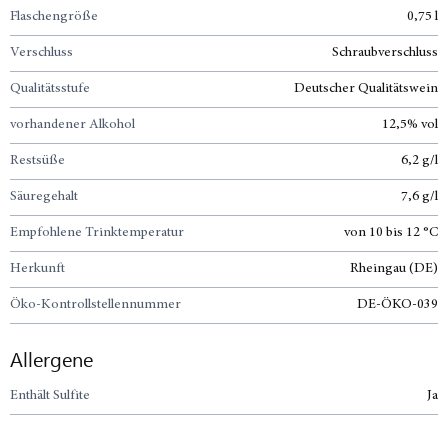
Flaschengröße
0,75 l
Verschluss
Schraubverschluss
Qualitätsstufe
Deutscher Qualitätswein
vorhandener Alkohol
12,5% vol
Restsüße
6,2 g/l
Säuregehalt
7,6 g/l
Empfohlene Trinktemperatur
von 10 bis 12 °C
Herkunft
Rheingau (DE)
Öko-Kontrollstellennummer
DE-ÖKO-039
Allergene
Enthält Sulfite
Ja