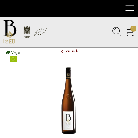
Nav
0
Zurück
Bio
Vegan