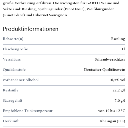
große Verbreitung erfahren. Die wichtigsten für BARTH Weine und
Sekte sind: Riesling, Spätburgunder (Pinot Noir), Weißburgunder
(Pinot Blanc) und Cabernet Sauvignon.
Produktinformationen
Rebsorte(n)
Riesling
Flaschengröße
1 l
Verschluss
Schraubverschluss
Qualitätsstufe
Deutscher Qualitätswein
vorhandener Alkohol
10,5% vol
Restsüße
22,2 g/l
Säuregehalt
7,6 g/l
Empfohlene Trinktemperatur
von 10 bis 12 °C
Herkunft
Rheingau (DE)