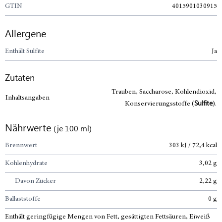
GTIN
4015901030915
Allergene
Enthält Sulfite
Ja
Zutaten
Trauben, Saccharose, Kohlendioxid,
Inhaltsangaben
Sulfite
Konservierungsstoffe (
).
Nährwerte
(je 100 ml)
Brennwert
303 kJ / 72,4 kcal
Kohlenhydrate
3,02 g
Davon Zucker
2,22 g
Ballaststoffe
0 g
Enthält geringfügige Mengen von Fett, gesättigten Fettsäuren, Eiweiß