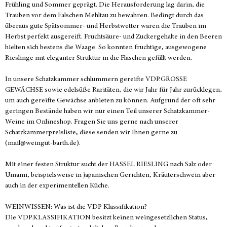
Frühling und Sommer geprägt. Die Herausforderung lag darin, die
Trauben vor dem Falschen Mehltau zu bewahren. Bedingt durch das
überaus gute Spätsommer- und Herbstwetter waren die Trauben im
Herbst perfekt ausgereift. Fruchtsäure- und Zuckergehalte in den Beeren
hielten sich bestens die Waage. So konnten fruchtige, ausgewogene
Rieslinge mit eleganter Struktur in die Flaschen gefüllt werden.
In unsere Schatzkammer schlummern gereifte VDP.GROSSE
GEWÄCHSE sowie edelsüße Raritäten, die wir Jahr für Jahr zurücklegen,
um auch gereifte Gewächse anbieten zu können. Aufgrund der oft sehr
geringen Bestände haben wir nur einen Teil unserer Schatzkammer-
Weine im Onlineshop. Fragen Sie uns gerne nach unserer
Schatzkammerpreisliste, diese senden wir Ihnen gerne zu
(mail@weingut-barth.de).
Mit einer festen Struktur sucht der HASSEL RIESLING nach Salz oder
Umami, beispielsweise in japanischen Gerichten, Kräuterschwein aber
auch in der experimentellen Küche.
WEINWISSEN: Was ist die VDP Klassifikation?
Die VDP.KLASSIFIKATION besitzt keinen weingesetzlichen Status,