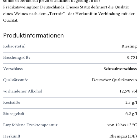
sondern beruht auf privatrechtlichen Regelungen der
Prädikatsweingüter Deutschlands. Dieses Statut definiert die Qualität
eines Weines nach dem „Terroir“– der Herkunft in Verbindung mit der
Qualität.
Produktinformationen
Rebsorte(n)
Riesling
Flaschengröße
0,75 l
Verschluss
Schraubverschluss
Qualitätsstufe
Deutscher Qualitätswein
vorhandener Alkohol
12,5% vol
Restsüße
2,3 g/l
Säuregehalt
6,2 g/l
Empfohlene Trinktemperatur
von 10 bis 12 °C
Herkunft
Rheingau (DE)