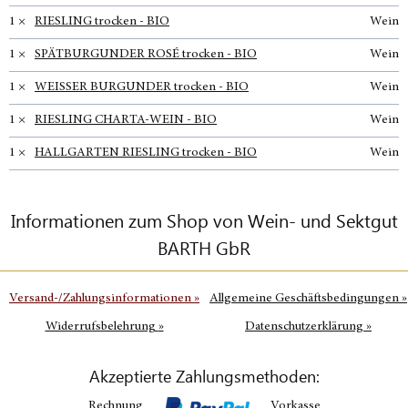
1 ×
RIESLING trocken - BIO
Wein
1 ×
SPÄTBURGUNDER ROSÉ trocken - BIO
Wein
1 ×
WEISSER BURGUNDER trocken - BIO
Wein
1 ×
RIESLING CHARTA-WEIN - BIO
Wein
1 ×
HALLGARTEN RIESLING trocken - BIO
Wein
Informationen zum Shop von Wein- und Sektgut
BARTH GbR
Versand-/Zahlungsinformationen
»
Allgemeine Geschäftsbedingungen
»
Widerrufsbelehrung
»
Datenschutzerklärung
»
Akzeptierte Zahlungsmethoden:
Rechnung
Vorkasse