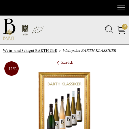
Nav
0
Wein- und Sektgut BARTH GbR
Weinpaket BARTH KLASSIKER
Zurück
-11%